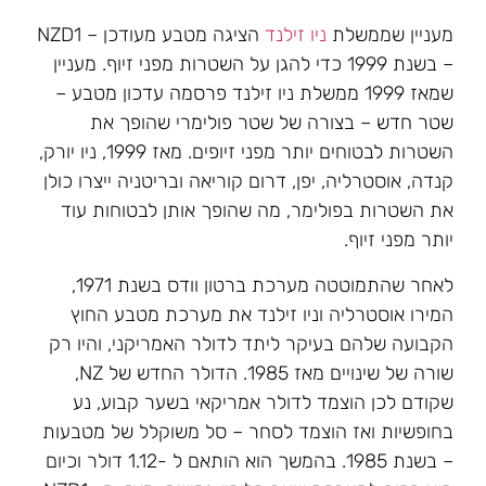
מעניין שממשלת
ניו זילנד
הציגה מטבע מעודכן – NZD1
– בשנת 1999 כדי להגן על השטרות מפני זיוף. מעניין
שמאז 1999 ממשלת ניו זילנד פרסמה עדכון מטבע –
שטר חדש – בצורה של שטר פולימרי שהופך את
השטרות לבטוחים יותר מפני זיופים. מאז 1999, ניו יורק,
קנדה, אוסטרליה, יפן, דרום קוריאה ובריטניה ייצרו כולן
את השטרות בפולימר, מה שהופך אותן לבטוחות עוד
יותר מפני זיוף.
לאחר שהתמוטטה מערכת ברטון וודס בשנת 1971,
המירו אוסטרליה וניו זילנד את מערכת מטבע החוץ
הקבועה שלהם בעיקר ליתד לדולר האמריקני, והיו רק
שורה של שינויים מאז 1985. הדולר החדש של NZ,
שקודם לכן הוצמד לדולר אמריקאי בשער קבוע, נע
בחופשיות ואז הוצמד לסחר – סל משוקלל של מטבעות
– בשנת 1985. בהמשך הוא הותאם ל -1.12 דולר וכיום