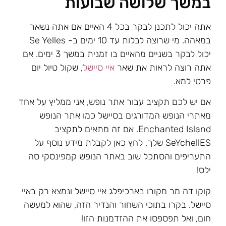
במשך שלושה שבועות
אתה יכול לתכנן לבקר בכל 4 האיים אם אתה נשאר
במאהה. מי שרוצה לבלות עד 10 ימים ב- Se Yelles
יכול לבקר בשניים מהאיים בו זמנית במשך 3 ימים. אם
אתה רוצה לראות את שאר
איי סיישל
, שקול טיול יום
פרטי למא.
אם יש לכם תקציב עבור אתר נופש, אני ממליץ על אחד
מאתרי הנופש המדורגים בסיישל כמו אתר הנופש
Enchanted Island. אם זה מתאים לתקציב
SeYchellES שלך, לחץ כאן לקבלת מידע נוסף על
התעריפים והסתכל שוב באתר הנופש קמפינסקי סה
ילס!
קוקו דה מר מקורו בארכיפלג איי סיישל ונמצא רק באיי
סיישל. בקרו בתוכי השחור והנדיר הזה, שהוא למעשה
חום, ואל תפספסו את ההזדמנות הזו!