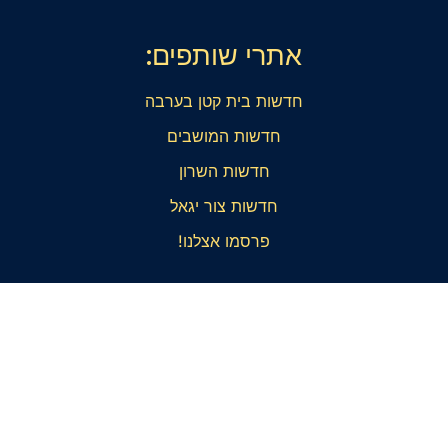
אתרי שותפים:
חדשות בית קטן בערבה
חדשות המושבים
חדשות השרון
חדשות צור יגאל
פרסמו אצלנו!
The site was built by MTboost - Branding and
Graphic Design
© All rights reserved to innewzealand 2024