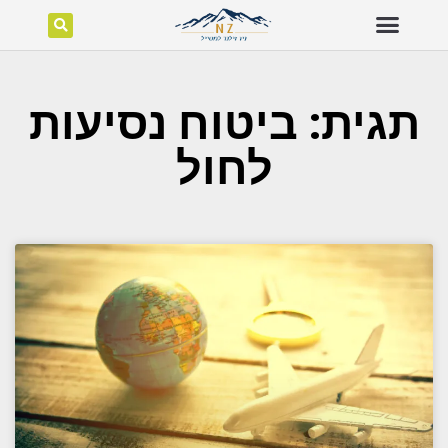
יצירת קשר
חדשות ניו זילנד
אטרקציות בניו זילנד
תגית: ביטוח נסיעות
לחול