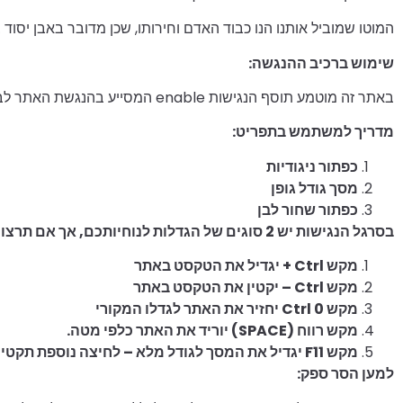
המוטו שמוביל אותנו הנו כבוד האדם וחירותו, שכן מדובר באבן יסוד בח
שימוש ברכיב ההנגשה:
באתר זה מוטמע תוסף הנגישות enable המסייע בהנגשת האתר לבעלי מוגבלויות.
מדריך למשתמש בתפריט:
כפתור ניגודיות
מסך גודל גופן
כפתור שחור לבן
בסרגל הנגישות יש 2 סוגים של הגדלות לנוחיותכם, אך אם תרצו להגדיל עוד את האותיות תוכלו להשתמש בפונקציות המקלדת הבאות:
מקש
Ctrl
+ יגדיל את הטקסט באתר
מקש
Ctrl
– יקטין את הטקסט באתר
מקש
Ctrl 0
יחזיר את האתר לגדלו המקורי
מקש רווח (
SPACE
) יוריד את האתר כלפי מטה.
מקש
F11
יגדיל את המסך לגודל מלא – לחיצה נוספת תקטין 
למען הסר ספק: